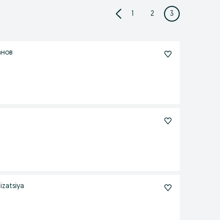
1
2
3
анов
izatsiya