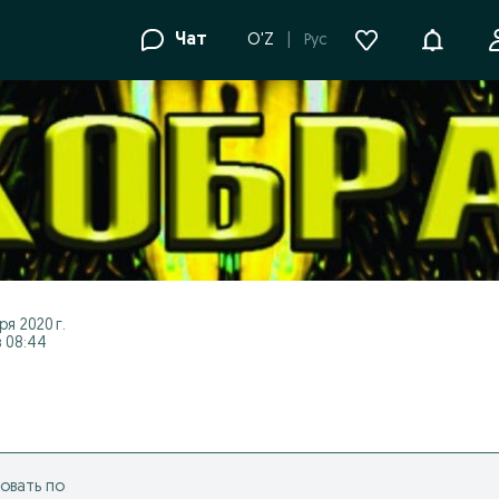
Уведомле
Чат
O'Z
Рус
я 2020 г.
 08:44
овать по