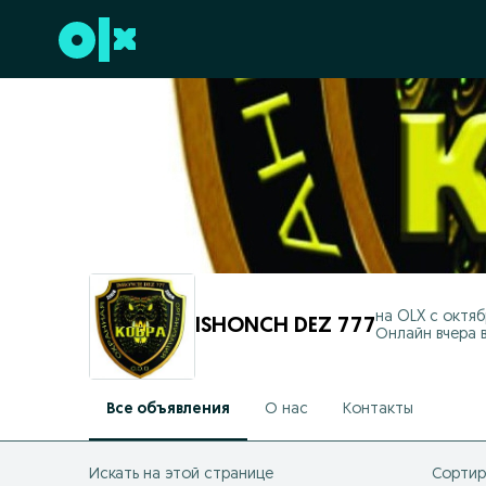
Перейти к нижнему колонтитулу
на OLX с
октябр
ISHONCH DEZ 777
Онлайн вчера в
Все объявления
О нас
Контакты
Искать на этой странице
Сортир