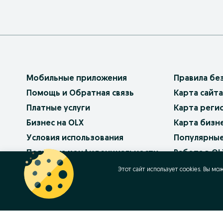
Мобильные приложения
Правила бе
Помощь и Обратная связь
Карта сайта
Платные услуги
Карта реги
Бизнес на OLX
Карта бизн
Условия использования
Популярные
Политика конфиденциальности
Работа в OL
Как продав
Этот сайт использует cookies. Вы мо
Контакт
OLX.bg
OLX.pl
OLX.ro
OLX.ua
OLX.pt